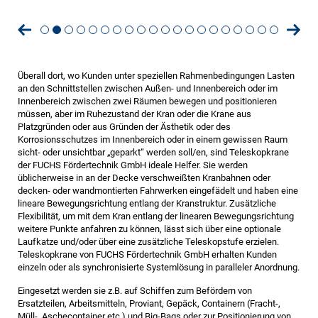
Überall dort, wo Kunden unter speziellen Rahmenbedingungen Lasten
an den Schnittstellen zwischen Außen- und Innenbereich oder im
Innenbereich zwischen zwei Räumen bewegen und positionieren
müssen, aber im Ruhezustand der Kran oder die Krane aus
Platzgründen oder aus Gründen der Ästhetik oder des
Korrosionsschutzes im Innenbereich oder in einem gewissen Raum
sicht- oder unsichtbar „geparkt“ werden soll/en, sind Teleskopkrane
der FUCHS Fördertechnik GmbH ideale Helfer. Sie werden
üblicherweise in an der Decke verschweißten Kranbahnen oder
decken- oder wandmontierten Fahrwerken eingefädelt und haben eine
lineare Bewegungsrichtung entlang der Kranstruktur. Zusätzliche
Flexibilität, um mit dem Kran entlang der linearen Bewegungsrichtung
weitere Punkte anfahren zu können, lässt sich über eine optionale
Laufkatze und/oder über eine zusätzliche Teleskopstufe erzielen.
Teleskopkrane von FUCHS Fördertechnik GmbH erhalten Kunden
einzeln oder als synchronisierte Systemlösung in paralleler Anordnung.
Eingesetzt werden sie z.B. auf Schiffen zum Befördern von
Ersatzteilen, Arbeitsmitteln, Proviant, Gepäck, Containern (Fracht-,
Müll-, Aschecontainer etc.) und Big-Bags oder zur Positionierung von