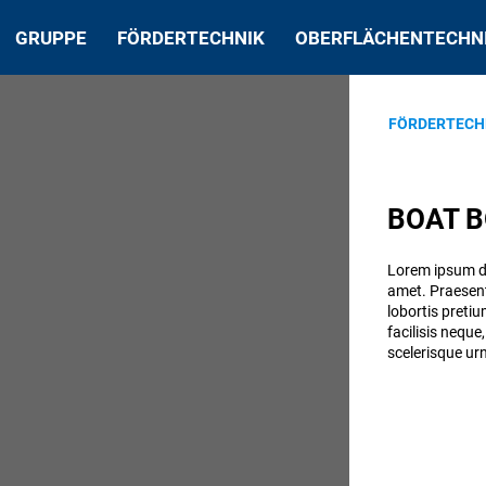
GRUPPE
FÖRDERTECHNIK
OBERFLÄCHENTECHN
FÖRDERTECH
BOAT 
Lorem ipsum dol
amet. Praesent
lobortis preti
facilisis neque
scelerisque urn